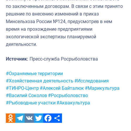
по заключенным договорам. В связи с этим принято
решение по внесению изменений в приказ
Минсельхоза России №124, предусмотрев в нем
время на прохождение предприятиями
экологической экспертизы планируемой
деятельности.
Источник:
Пресс-служба Росрыболовства
Метки:
#Охраняемые территории
#Хозяйственная деятельность
#Исследования
#ТИНРО-Центр
#Алексей Байталюк
#Марикультура
#Василий Соколов
#Росрыболовство
#Рыбоводные участки
#Аквакультура
Odnoklassniki
Telegram
VK
Twitter
Facebook
Отправить