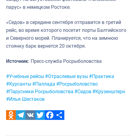
парус» в немецком Ростоке.
«Седов» в середине сентября отправится в третий
рейс, во время которого посетит порты Балтийского
и Северного морей. Планируется, что на зимнюю
стоянку барк вернется 20 октября.
Источник:
Пресс-служба Росрыболовства
Метки:
#Учебные рейсы
#Отраслевые вузы
#Практика
#Курсанты
#Паллада
#Росрыболовство
#Парусники Росрыболовства
#Седов
#Крузенштерн
#Илья Шестаков
Odnoklassniki
Telegram
VK
Twitter
Facebook
Отправить