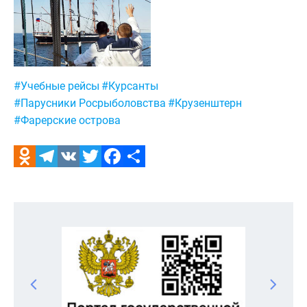
Метки:
#Учебные рейсы
#Курсанты
#Парусники Росрыболовства
#Крузенштерн
#Фарерские острова
Odnoklassniki
Telegram
VK
Twitter
Facebook
Отправить