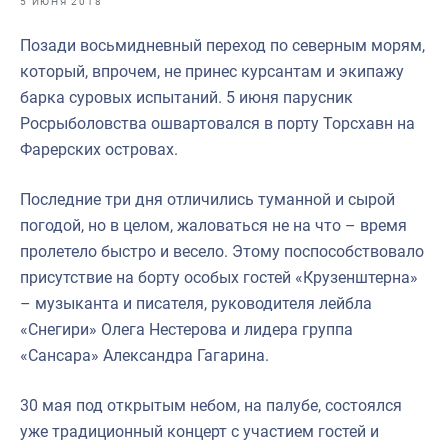
5 ИЮНЯ 2018
Отраслевые СМИ
Позади восьмидневный переход по северным морям,
Выставки и конференции
который, впрочем, не принес курсантам и экипажу
Научно-практическая литература
барка суровых испытаний. 5 июня парусник
Росрыболовства ошвартовался в порту Торсхавн на
Рыбоохрана России
Фарерских островах.
Отрасль в цифрах
Последние три дня отличились туманной и сырой
Инфографика
погодой, но в целом, жаловаться не на что – время
Большая африканская экспедиция
пролетело быстро и весело. Этому поспособствовало
присутствие на борту особых гостей «Крузенштерна»
Укрепление духовно-нравственных ценностей
– музыканта и писателя, руководителя лейбла
События в России и мире
«Снегири» Олега Нестерова и лидера группа
«Сансара» Александра Гагарина.
30 мая под открытым небом, на палубе, состоялся
уже традиционный концерт с участием гостей и