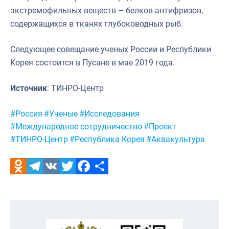
экстремофильных веществ – белков-антифризов,
содержащихся в тканях глубоководных рыб.
Следующее совещание ученых России и Республики
Корея состоится в Пусане в мае 2019 года.
Источник
: ТИНРО-Центр
Метки:
#Россия
#Ученые
#Исследования
#Международное сотрудничество
#Проект
#ТИНРО-Центр
#Республика Корея
#Аквакультура
Odnoklassniki
Telegram
VK
Twitter
Facebook
Отправить