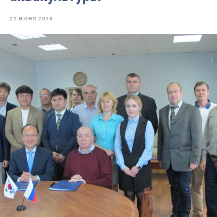
Отраслевые СМИ
22 ИЮНЯ 2018
Выставки и конференции
Научно-практическая литература
Рыбоохрана России
Отрасль в цифрах
Инфографика
Большая африканская экспедиция
Укрепление духовно-нравственных ценностей
События в России и мире