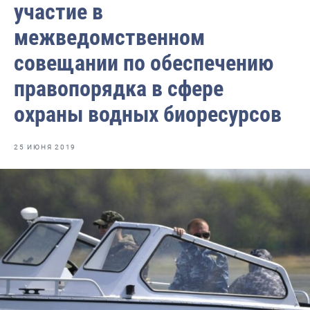
участие в
Отраслевые СМИ
межведомственном
Выставки и конференции
совещании по обеспечению
Научно-практическая литература
правопорядка в сфере
Рыбоохрана России
охраны водных биоресурсов
Отрасль в цифрах
Инфографика
25 ИЮНЯ 2019
Большая африканская экспедиция
Укрепление духовно-нравственных ценностей
События в России и мире