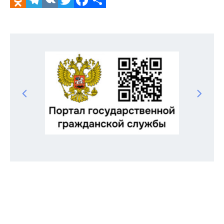
Odnoklassniki
Telegram
VK
Twitter
Facebook
Отправить