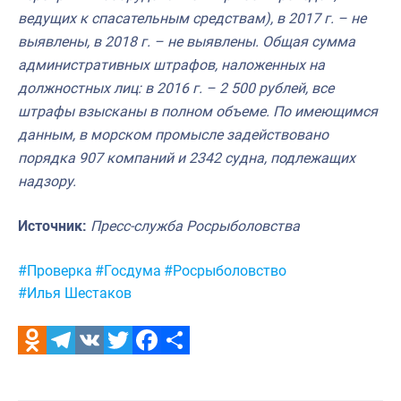
ведущих к спасательным средствам), в 2017 г. – не
выявлены, в 2018 г. – не выявлены. Общая сумма
административных штрафов, наложенных на
должностных лиц: в 2016 г. – 2 500 рублей, все
штрафы взысканы в полном объеме. По имеющимся
данным, в морском промысле задействовано
порядка 907 компаний и 2342 судна, подлежащих
надзору.
Источник:
Пресс-служба Росрыболовства
Метки:
#Проверка
#Госдума
#Росрыболовство
#Илья Шестаков
Odnoklassniki
Telegram
VK
Twitter
Facebook
Отправить