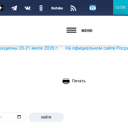
Версия
CLOSE
CLOSE
для
слабовидящих
МЕНЮ
20-21 июля 2026 г.
На официальном сайте Росрыболовст
Печать
НАЙТИ