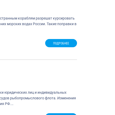
остранным кораблям разрешат курсировать
их морских водах России. Такие поправки в
ПОДРОБНЕЕ
ки юридических лиц и индивидуальных
 судов рыбопромыслового флота. Изменения
ния РФ.…