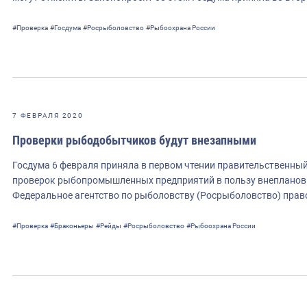
#Проверка
#Госдума
#Росрыболовство
#Рыбоохрана России
7 ФЕВРАЛЯ 2020
Проверки рыбодобытчиков будут внезапными
Госдума 6 февраля приняла в первом чтении правительственны
проверок рыбопромышленных предприятий в пользу внепланов
Федеральное агентство по рыболовству (Росрыболовство) пра
#Проверка
#Браконьеры
#Рейды
#Росрыболовство
#Рыбоохрана России