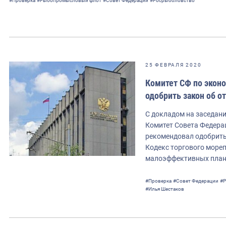
#Проверка
#Рыбопромысловый флот
#Совет Федерации
#Росрыболовство
25 ФЕВРАЛЯ 2020
Комитет СФ по экон
одобрить закон об о
С докладом на заседан
Комитет Совета Федера
рекомендовал одобрить
Кодекс торгового море
малоэффективных план
#Проверка
#Совет Федерации
#Р
#Илья Шестаков