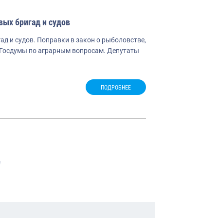
вых бригад и судов
д и судов. Поправки в закон о рыболовстве,
 Госдумы по аграрным вопросам. Депутаты
ПОДРОБНЕЕ
гация
е
сям