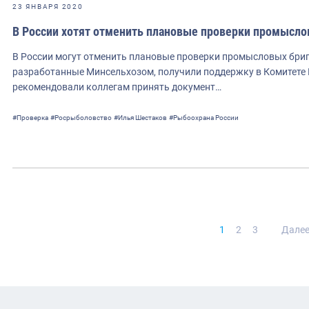
23 ЯНВАРЯ 2020
В России хотят отменить плановые проверки промысло
В России могут отменить плановые проверки промысловых брига
разработанные Минсельхозом, получили поддержку в Комитете
рекомендовали коллегам принять документ…
#Проверка
#Росрыболовство
#Илья Шестаков
#Рыбоохрана России
Нави
1
2
3
Дале
по
запи