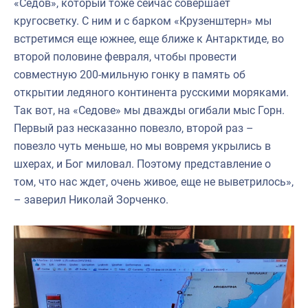
«Седов», который тоже сейчас совершает
кругосветку. С ним и с барком «Крузенштерн» мы
встретимся еще южнее, еще ближе к Антарктиде, во
второй половине февраля, чтобы провести
совместную 200-мильную гонку в память об
открытии ледяного континента русскими моряками.
Так вот, на «Седове» мы дважды огибали мыс Горн.
Первый раз несказанно повезло, второй раз –
повезло чуть меньше, но мы вовремя укрылись в
шхерах, и Бог миловал. Поэтому представление о
том, что нас ждет, очень живое, еще не выветрилось»,
– заверил Николай Зорченко.