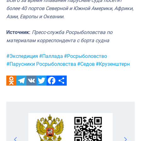
Всего за время плавания парусные суда посетят
более 40 портов Северной и Южной Америки, Африки,
Азии, Европы и Океании
.
Источник:
Пресс-служба Росрыболовства по
материалам корреспондента с борта судна
Метки:
#Экспедиция
#Паллада
#Росрыболовство
#Парусники Росрыболовства
#Седов
#Крузенштерн
Odnoklassniki
Telegram
VK
Twitter
Facebook
Отправить