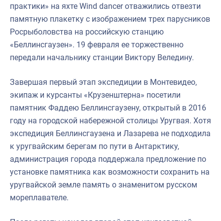
практики» на яхте Wind dancer отважились отвезти
памятную плакетку с изображением трех парусников
Росрыболовства на российскую станцию
«Беллинсгаузен». 19 февраля ее торжественно
передали начальнику станции Виктору Веледину.
Завершая первый этап экспедиции в Монтевидео,
экипаж и курсанты «Крузенштерна» посетили
памятник Фаддею Беллинсгаузену, открытый в 2016
году на городской набережной столицы Уругвая. Хотя
экспедиция Беллинсгаузена и Лазарева не подходила
к уругвайским берегам по пути в Антарктику,
администрация города поддержала предложение по
установке памятника как возможности сохранить на
уругвайской земле память о знаменитом русском
мореплавателе.