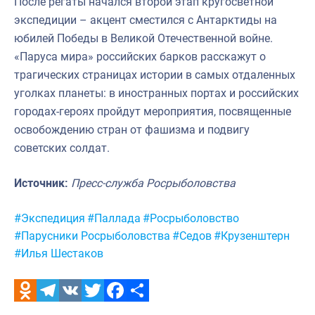
После регаты начался второй этап кругосветной
экспедиции – акцент сместился с Антарктиды на
юбилей Победы в Великой Отечественной войне.
«Паруса мира» российских барков расскажут о
трагических страницах истории в самых отдаленных
уголках планеты: в иностранных портах и российских
городах-героях пройдут мероприятия, посвященные
освобождению стран от фашизма и подвигу
советских солдат.
Источник:
Пресс-служба Росрыболовства
Метки:
#Экспедиция
#Паллада
#Росрыболовство
#Парусники Росрыболовства
#Седов
#Крузенштерн
#Илья Шестаков
Odnoklassniki
Telegram
VK
Twitter
Facebook
Отправить