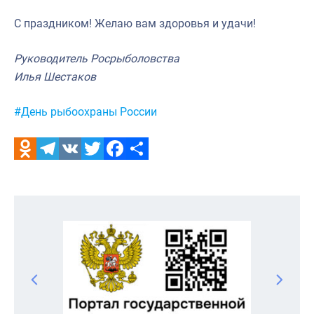
С праздником! Желаю вам здоровья и удачи!
Руководитель Росрыболовства
Илья Шестаков
Метки:
#День рыбоохраны России
Odnoklassniki
Telegram
VK
Twitter
Facebook
Отправить