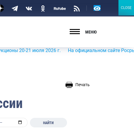
Версия
CLOSE
CLOSE
для
слабовидящих
МЕНЮ
0-21 июля 2026 г.
На официальном сайте Росрыболовств
Печать
ссии
НАЙТИ