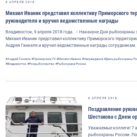
9 АПРЕЛЯ 2018
Михаил Иваник представил коллективу Приморского те
руководителя и вручил ведомственные награды
Владивосток, 9 апреля 2018 года. – Накануне Дня рыбоохраны
Михаил Иваник представил коллективу Приморского территори
Андрея Гинкеля и вручил ведомственные награды сотрудникам
#Андрей Гинкель
#Приморское ТУ
#Михаил Иваник
#Награждение
#День рыбоохраны Ро
#Владивосток
#Росрыболовство
#Рыбоохрана России
6 АПРЕЛЯ 2018
Поздравление руков
Шестакова с Днем о
Уважаемые коллеги! 7 а
рыбоохраны России. По