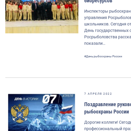
биоресурсов
Инспекторы рыбоохран
управления Росрыболов
школьников. Сегодня о
День государственных 
Росрыболовства расска
показали…
#День рыбоохраны России
7 АПРЕЛЯ 2022
Поздравление руков
рыбоохраны России
Дорогие коллеги! Сего
профессиональный праз