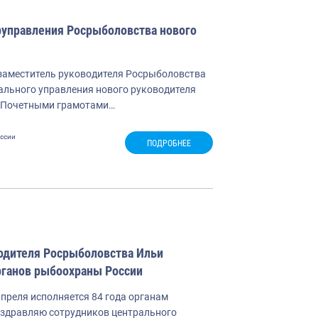
руправления Росрыболовства нового
 заместитель руководителя Росрыболовства
ального управления нового руководителя
. Почетными грамотами…
ссии
ПОДРОБНЕЕ
одителя Росрыболовства Ильи
рганов рыбоохраны России
преля исполняется 84 года органам
здравляю сотрудников центрального