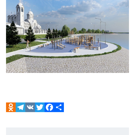
Odnoklassniki
Telegram
VK
Twitter
Facebook
Отправить