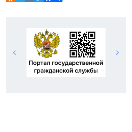
Odnoklassniki
Telegram
VK
Twitter
Facebook
Отправить