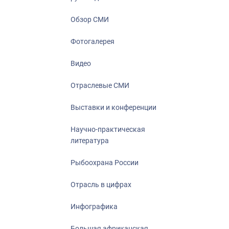
Отрасль в ци
Инфографика
Обзор СМИ
Большая афр
Фотогалерея
Укрепление д
ценностей
Видео
События в Ро
Отраслевые СМИ
Выставки и конференции
Научно-практическая
литература
Рыбоохрана России
Отрасль в цифрах
Инфографика
Большая африканская