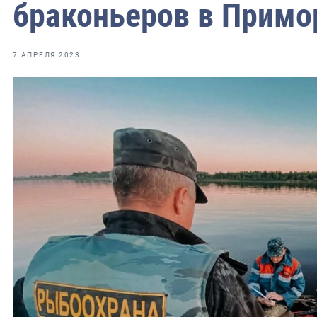
фрах
браконьеров в Примо
иканская экспедиция
7 АПРЕЛЯ 2023
уховно-нравственных
ссии и мире