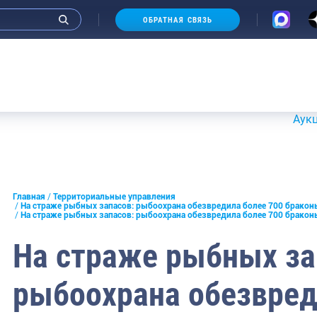
ОБРАТНАЯ СВЯЗЬ
Аукционы 20-2
и интервью руководства
Главная
Территориальные управления
На страже рыбных запасов: рыбоохрана обезвредила более 700 бракон
На страже рыбных запасов: рыбоохрана обезвредила более 700 бракон
СМИ
На страже рыбных за
конференции
ическая литература
рыбоохрана обезвред
России