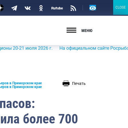
Версия
CLOSE
CLOSE
для
слабовидящих
МЕНЮ
1 июля 2026 г.
На официальном сайте Росрыболовства в 
Печать
ьеров в Приморском крае
ьеров в Приморском крае
пасов:
ила более 700