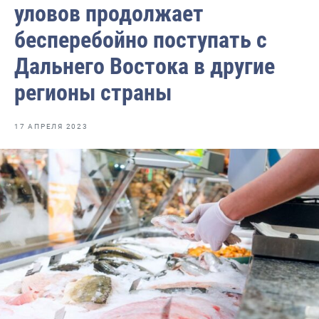
уловов продолжает
Отраслевые СМИ
бесперебойно поступать с
Выставки и конференции
Дальнего Востока в другие
Научно-практическая литература
регионы страны
Рыбоохрана России
Отрасль в цифрах
17 АПРЕЛЯ 2023
Инфографика
Большая африканская экспедиция
Укрепление духовно-нравственных ценностей
События в России и мире