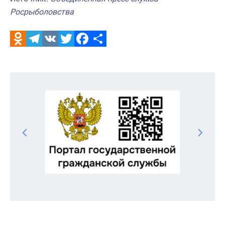
Росрыболовства
Odnoklassniki
Telegram
VK
Twitter
Facebook
Отправить