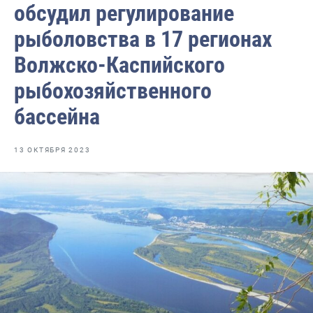
обсудил регулирование
Видео
рыболовства в 17 регионах
Отраслевые СМИ
Волжско-Каспийского
Выставки и конференции
рыбохозяйственного
Научно-практическая литература
бассейна
Рыбоохрана России
Отрасль в цифрах
13 ОКТЯБРЯ 2023
Инфографика
Большая африканская экспедиция
Укрепление духовно-нравственных ценностей
События в России и мире