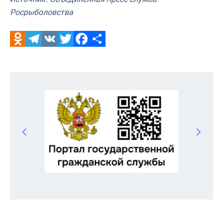
Росрыболовства
Odnoklassniki
Telegram
VK
Twitter
Facebook
Отправить