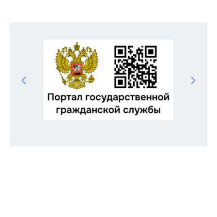
Odnoklassniki
Telegram
VK
Twitter
Facebook
Отправить