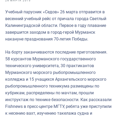
26 МАРТА 2015
Отраслевые СМИ
Учебный парусник «Седов» 26 марта отправится в
Выставки и конференции
весенний учебный рейс от причала города Светлый
Научно-практическая литература
Калининградской области. Первое в году плавание
завершится заходом в город-герой Мурманск
Рыбоохрана России
накануне празднования 70-летия Победы.
Отрасль в цифрах
На борту заканчиваются последние приготовления.
Инфографика
58 курсантов Мурманского государственного
Большая африканская экспедиция
технического университета, 30 практикантов
Мурманского морского рыбопромышленного
Укрепление духовно-нравственных ценностей
колледжа и 15 учащихся Архангельского морского
События в России и мире
рыбопромышленного техникума размещены по
кубрикам, распределены по мачтам, прошли
инструктаж по технике безопасности. Как рассказали
Fishnews в пресс-центре МГТУ, ребята уже приступили
к несению вахт, изучению такелажа судна и