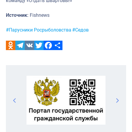
команду «Отдать швартовы!»
Источник:
Fishnews
Метки:
#Парусники Росрыболовства
#Седов
Odnoklassniki
Telegram
VK
Twitter
Facebook
Отправить