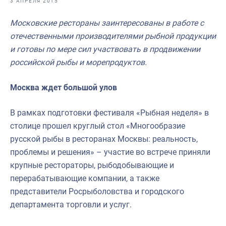
3 АПРЕЛЯ 2015
Отраслевые СМИ
Московские рестораны заинтересованы в работе с
Выставки и конференции
отечественными производителями рыбной продукции
Научно-практическая литература
и готовы по мере сил участвовать в продвижении
российской рыбы и морепродуктов.
Рыбоохрана России
Отрасль в цифрах
Москва ждет большой улов
Инфографика
В рамках подготовки фестиваля «Рыбная неделя» в
Большая африканская экспедиция
столице прошел круглый стол «Многообразие
русской рыбы в ресторанах Москвы: реальность,
Укрепление духовно-нравственных ценностей
проблемы и решения» – участие во встрече приняли
События в России и мире
крупные рестораторы, рыбодобывающие и
перерабатывающие компании, а также
представители Росрыболовства и городского
департамента торговли и услуг.