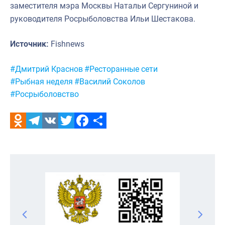
заместителя мэра Москвы Натальи Сергуниной и
руководителя Росрыболовства Ильи Шестакова.
Источник:
Fishnews
Метки:
#Дмитрий Краснов
#Ресторанные сети
#Рыбная неделя
#Василий Соколов
#Росрыболовство
Odnoklassniki
Telegram
VK
Twitter
Facebook
Отправить