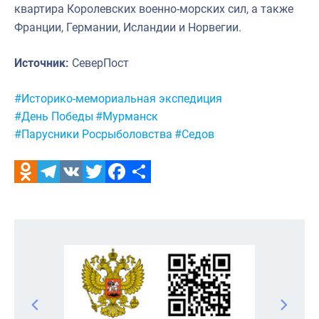
квартира Королевских военно-морских сил, а также
Франции, Германии, Исландии и Норвегии.
Источник:
СеверПост
Метки:
#Историко-мемориальная экспедиция
#День Победы
#Мурманск
#Парусники Росрыболовства
#Седов
Odnoklassniki
Telegram
VK
Twitter
Facebook
Отправить