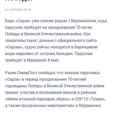
Отраслевые СМИ
27 АПРЕЛЯ 2015
Выставки и конференции
Барк «Седов» уже совсем рядом с Мурманском, куда
Научно-практическая литература
парусник прибудет на празднование 70-летия
Рыбоохрана России
Победы в Великой Отечественной войне. Как
свидетельствуют данные с официального сайта
Отрасль в цифрах
«Седова», судно сейчас находится в Баренцевом
Инфографика
море недалеко от острова Кильдин. Парусник
прибудет в Мурманск 8 мая.
Большая африканская экспедиция
Укрепление духовно-нравственных ценностей
Ранее СеверПост сообщал, что экипаж парусника
«Седов» в период празднования 70-летней
События в России и мире
годовщины Победы в Великой Отечественной войне
примет участие в возложении венков в районах
гибели атомной подлодки «Курск» и СКР-12 «Туман»,
а также праздничных мероприятиях в Мурманске.