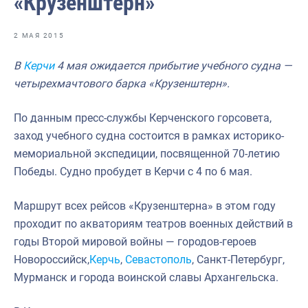
«Крузенштерн»
Отраслевые СМИ
Выставки и конференции
2 МАЯ 2015
Научно-практическая литература
В
Керчи
4 мая ожидается прибытие учебного судна —
четырехмачтового барка «Крузенштерн».
Рыбоохрана России
Отрасль в цифрах
По данным пресс-службы Керченского горсовета,
заход учебного судна состоится в рамках историко-
Инфографика
мемориальной экспедиции, посвященной 70-летию
Большая африканская экспедиция
Победы. Судно пробудет в Керчи с 4 по 6 мая.
Укрепление духовно-нравственных ценностей
Маршрут всех рейсов «Крузенштерна» в этом году
События в России и мире
проходит по акваториям театров военных действий в
годы Второй мировой войны — городов-героев
Новороссийск,
Керчь
,
Севастополь
, Санкт-Петербург,
Мурманск и города воинской славы Архангельска.