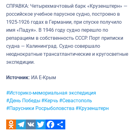
СПРАВКА: Четырехмачтовый барк «Крузенштерн» —
российское учебное парусное судно, построено в
1925-1926 годах в Германии, при спуске получило
имя «Падуя». В 1946 году судно перешло по
репарациям в собственность СССР. Порт приписки
судна — Калининград. Судно совершало
неоднократные трансатлантические и кругосветные
экспедиции.
Источник:
ИА Е-Крым
Метки:
#Историко-мемориальная экспедиция
#День Победы
#Керчь
#Севастополь
#Парусники Росрыболовства
#Крузенштерн
Odnoklassniki
Telegram
VK
Twitter
Facebook
Отправить