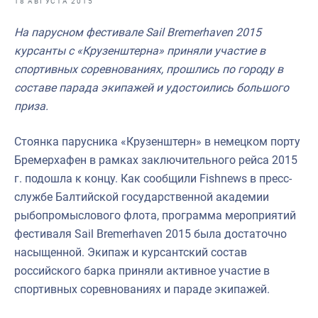
18 АВГУСТА 2015
Отраслевые СМИ
На парусном фестивале Sail Bremerhaven 2015
Выставки и конференции
курсанты с «Крузенштерна» приняли участие в
Научно-практическая литература
спортивных соревнованиях, прошлись по городу в
составе парада экипажей и удостоились большого
Рыбоохрана России
приза.
Отрасль в цифрах
Стоянка парусника «Крузенштерн» в немецком порту
Инфографика
Бремерхафен в рамках заключительного рейса 2015
Большая африканская экспедиция
г. подошла к концу. Как сообщили Fishnews в пресс-
службе Балтийской государственной академии
Укрепление духовно-нравственных ценностей
рыбопромыслового флота, программа мероприятий
События в России и мире
фестиваля Sail Bremerhaven 2015 была достаточно
насыщенной. Экипаж и курсантский состав
российского барка приняли активное участие в
спортивных соревнованиях и параде экипажей.