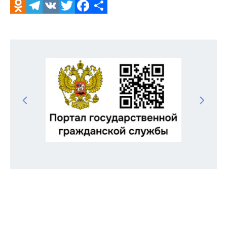
Odnoklassniki
Telegram
VK
Twitter
Facebook
Отправить