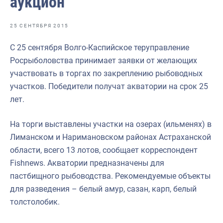
аукцион
Отраслевые СМИ
Выставки и конференции
25 СЕНТЯБРЯ 2015
Научно-практическая литература
С 25 сентября Волго-Каспийское теруправление
Росрыболовства принимает заявки от желающих
Рыбоохрана России
участвовать в торгах по закреплению рыбоводных
Отрасль в цифрах
участков. Победители получат акватории на срок 25
лет.
Инфографика
Большая африканская экспедиция
На торги выставлены участки на озерах (ильменях) в
Лиманском и Наримановском районах Астраханской
Укрепление духовно-нравственных ценностей
области, всего 13 лотов, сообщает корреспондент
События в России и мире
Fishnews. Акватории предназначены для
пастбищного рыбоводства. Рекомендуемые объекты
для разведения – белый амур, сазан, карп, белый
толстолобик.