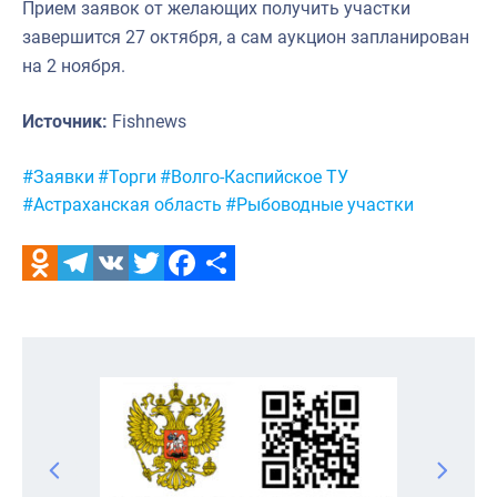
Прием заявок от желающих получить участки
завершится 27 октября, а сам аукцион запланирован
на 2 ноября.
Источник:
Fishnews
Метки:
#Заявки
#Торги
#Волго-Каспийское ТУ
#Астраханская область
#Рыбоводные участки
Odnoklassniki
Telegram
VK
Twitter
Facebook
Отправить