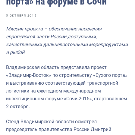
порта» на форуме в Сочи
Отраслевые СМИ
Выставки и конференции
5 ОКТЯБРЯ 2015
Научно-практическая литература
Миссия проекта – обеспечение населения
европейской части России доступными,
Рыбоохрана России
качественными дальневосточными морепродуктами
Отрасль в цифрах
и рыбой
Инфографика
Владимирская область представила проект
Большая африканская экспедиция
«Владимир-Восток» по строительству «Сухого порта»
и выстраиванию соответствующей транспортной
Укрепление духовно-нравственных ценностей
логистики на ежегодном международном
События в России и мире
инвестиционном форуме «Сочи-2015», стартовавшем
2 октября.
Стенд Владимирской области осмотрел
председатель правительства России Дмитрий