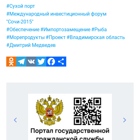
Метки:
#Сухой порт
#Международный инвестиционный форум
"Сочи-2015"
#Обеспечение
#Импортозамещение
#Рыба
#Морепродукты
#Проект
#Владимирская область
#Дмитрий Медведев
Odnoklassniki
Telegram
VK
Twitter
Facebook
Отправить