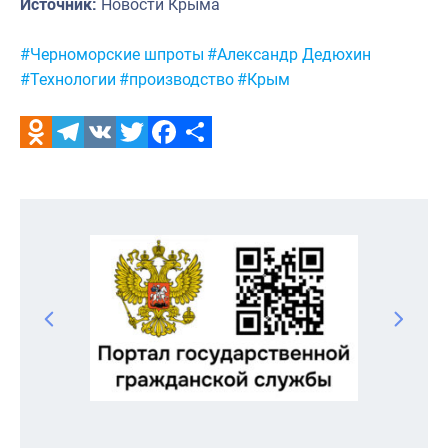
Источник:
Новости Крыма
Метки:
#Черноморские шпроты
#Александр Дедюхин
#Технологии
#производство
#Крым
Odnoklassniki
Telegram
VK
Twitter
Facebook
Отправить