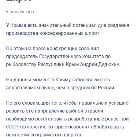
Отраслевые СМИ
9 НОЯБРЯ 2015
Выставки и конференции
У Крыма есть значительный потенциал для создания
Научно-практическая литература
производства консервированных шпрот.
Рыбоохрана России
Об этом на пресс-конференции сообщил
Отрасль в цифрах
председатель Государственного комитета по
Инфографика
рыболовству Республики Крым Андрей Дедюхин.
Большая африканская экспедиция
На данный момент в Крыму заболеваемость
Укрепление духовно-нравственных ценностей
алкоголизмом выше, чем в среднем по России.
События в России и мире
По его словам, для того, чтобы правильно и успешно
развить это направление рыбной отрасли
необходимо восстановить разработанные ранее, при
СССР, технологии, которые позволят обрабатывать
нежное мясо крымского шпрота.