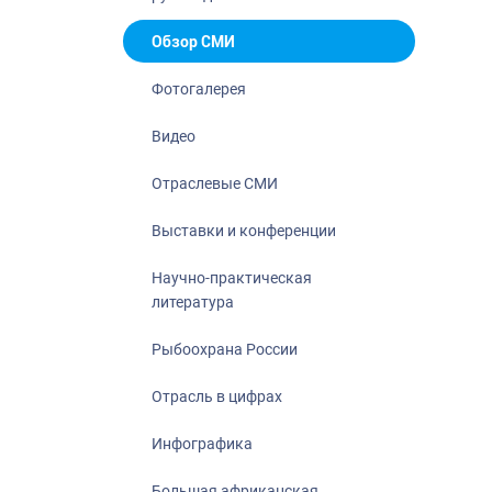
Отрасль в ци
Инфографика
Обзор СМИ
Большая афр
Фотогалерея
Укрепление д
ценностей
Видео
События в Ро
Отраслевые СМИ
Выставки и конференции
Научно-практическая
литература
Рыбоохрана России
Отрасль в цифрах
Инфографика
Большая африканская