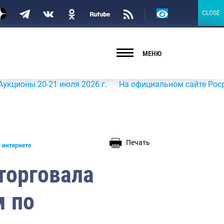
Версия
CLOSE
CLOSE
для
слабовидящих
МЕНЮ
ы 20-21 июля 2026 г.
На официальном сайте Росрыболовс
Печать
 интернете
торговала
 по