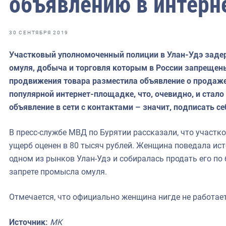
объявлению в интерн
фрах
иканская экспедиция
30 СЕНТЯБРЯ 2019
уховно-нравственных
Участковый уполномоченный полиции в Улан-Удэ зад
омуля, добыча и торговля которым в России запрещен
ссии и мире
продвижения товара разместила объявление о продаже
популярной интернет-площадке, что, очевидно, и стало
объявление в сети с контактами – значит, подписать се
В пресс-службе МВД по Бурятии рассказали, что участко
ущерб оценен в 80 тысяч рублей. Женщина поведала ист
одном из рынков Улан-Удэ и собиралась продать его по 
запрете промысла омуля.
Отмечается, что официально женщина нигде не работает
Источник:
МК