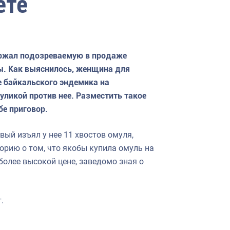
ете
ержал подозреваемую в продаже
ы. Как выяснилось, женщина для
 байкальского эндемика на
 уликой против нее. Разместить такое
бе приговор.
вый изъял у нее 11 хвостов омуля,
орию о том, что якобы купила омуль на
более высокой цене, заведомо зная о
.