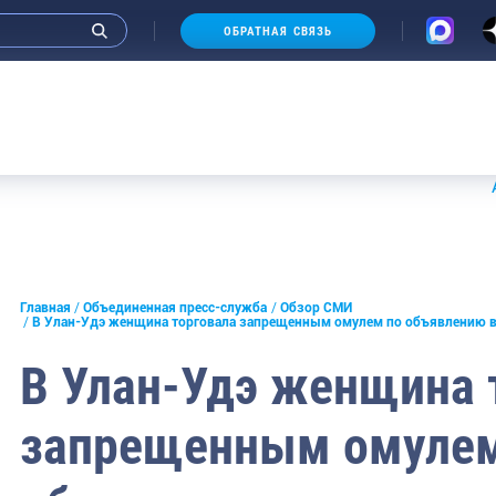
ОБРАТНАЯ СВЯЗЬ
Аукцион
и интервью руководства
Главная
Объединенная пресс-служба
Обзор СМИ
В Улан-Удэ женщина торговала запрещенным омулем по объявлению в
СМИ
В Улан-Удэ женщина 
конференции
запрещенным омулем
ическая литература
России