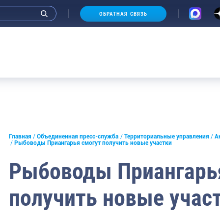
ОБРАТНАЯ СВЯЗЬ
Аукц
и интервью руководства
Главная
Объединенная пресс-служба
Территориальные управления
А
Рыбоводы Приангарья смогут получить новые участки
СМИ
Рыбоводы Приангарь
конференции
получить новые учас
ическая литература
России