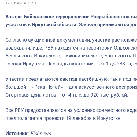
фрах
14 НОЯБРЯ 2019
Ангаро-Байкальское теруправление Росрыболовства в
иканская экспедиция
участков в Иркутской области. Заявки принимаются до
уховно-нравственных
Согласно аукционной документации, участки расположен
ссии и мире
водохранилище. РВУ находятся на территории Ольхонско
Усольского, Иркутского, Нижнеилимского, Братского и 
города Иркутска. Площадь акваторий – от 1 до 288 га, 
Участки предлагаются как под пастбищную, так и под и
большой – «Река Нотай» – для искусственного воспрои
Стартовая цена лотов – от 4 тыс. до 920 тыс. рублей.
Все РВУ предоставляются на условиях совместного водо
предполагается провести 19 декабря в Иркутстке.
Источник:
Fishnews