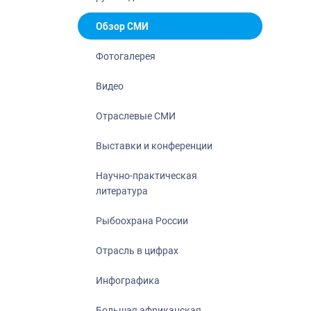
Отрасль в ци
Инфографика
Обзор СМИ
Большая афр
Фотогалерея
Укрепление д
ценностей
Видео
События в Ро
Отраслевые СМИ
Выставки и конференции
Научно-практическая
литература
Рыбоохрана России
Отрасль в цифрах
Инфографика
Большая африканская