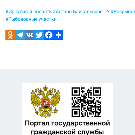
Метки:
#Иркутская область
#Ангаро-Байкальское ТУ
#Росрыбо
#Рыбоводные участки
Odnoklassniki
Telegram
VK
Twitter
Facebook
Отправить