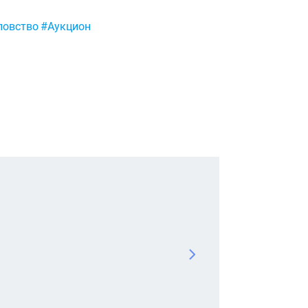
ловство
#Аукцион