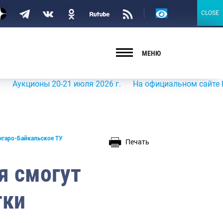
Версия
CLOSE
CLOSE
для
слабовидящих
МЕНЮ
ионы 20-21 июля 2026 г.
На официальном сайте Росрыбол
нгаро-Байкальское ТУ
Печать
я смогут
тки