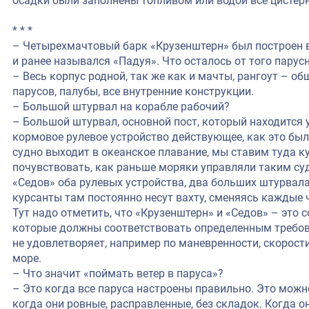
осадки были заполнены топливом или водой все цистерн
* * *
– Четырехмачтовый барк «Крузенштерн» был построен в
и ранее назывался «Падуя». Что осталось от того парус
– Весь корпус родной, так же как и мачты, рангоут – о
парусов, палубы, все внутренние конструкции.
– Большой штурвал на корабле рабочий?
– Большой штурвал, основной пост, который находится у
кормовое рулевое устройство действующее, как это было
судно выходит в океанское плавание, мы ставим туда 
почувствовать, как раньше моряки управляли таким суд
«Седов» оба рулевых устройства, два больших штурвала,
курсанты там постоянно несут вахту, сменяясь каждые 
Тут надо отметить, что «Крузенштерн» и «Седов» – это
которые должны соответствовать определенным требов
не удовлетворяет, например по маневренности, скорости
море.
– Что значит «поймать ветер в паруса»?
– Это когда все паруса настроены правильно. Это можн
когда они ровные, расправленные, без складок. Когда он