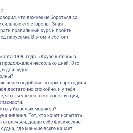
и?
оворил, что важнее не бороться со
е сильные его стороны. Зная
брать правильный курс и пройти
д парусами. В этом и состоит
марта 1996 года. «Крузенштерн» в
н продолжался несколько дней. Это
 и для судна.
волны?
рые через подобные шторма проходили.
бя достаточно спокойно, и у тебя
, что ты уверен в его конструкции,
опасности.
епты у бывалых моряков?
укачивания. Тот, кто хочет испытать
ся отвлечься, давая себе физические
 судна, где меньше всего качает.