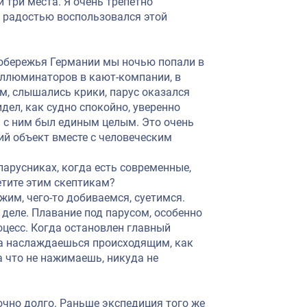
три места. Я очень трепетно
с радостью воспользовался этой
побережья Германии мы ночью попали в
иллюминаторов в кают-компании, в
ом, слышались крики, парус оказался
дел, как судно спокойно, уверенно
н с ним был единым целым. Это очень
ий объект вместе с человеческим
 парусниках, когда есть современные,
тите этим скептикам?
жим, чего-то добиваемся, суетимся.
 деле. Плавание под парусом, особенно
оцесс. Когда остановлен главный
сса наслаждаешься происходящим, как
а что не нажимаешь, никуда не
чно долго. Раньше экспедиция того же