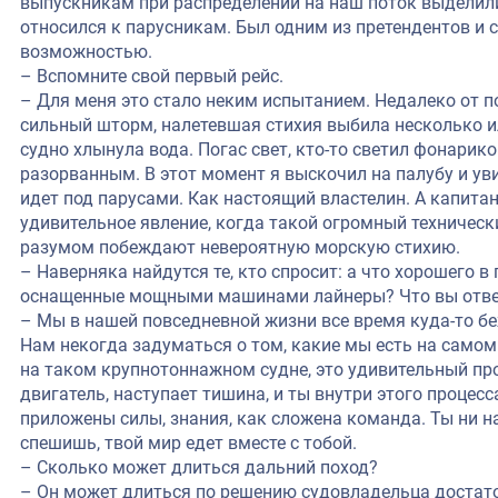
выпускникам при распределении на наш поток выделили 
относился к парусникам. Был одним из претендентов и 
возможностью.
– Вспомните свой первый рейс.
– Для меня это стало неким испытанием. Недалеко от 
сильный шторм, налетевшая стихия выбила несколько 
судно хлынула вода. Погас свет, кто-то светил фонарик
разорванным. В этот момент я выскочил на палубу и уви
идет под парусами. Как настоящий властелин. А капита
удивительное явление, когда такой огромный техническ
разумом побеждают невероятную морскую стихию.
– Наверняка найдутся те, кто спросит: а что хорошего в
оснащенные мощными машинами лайнеры? Что вы отве
– Мы в нашей повседневной жизни все время куда-то бе
Нам некогда задуматься о том, какие мы есть на самом
на таком крупнотоннажном судне, это удивительный пр
двигатель, наступает тишина, и ты внутри этого проце
приложены силы, знания, как сложена команда. Ты ни н
спешишь, твой мир едет вместе с тобой.
– Сколько может длиться дальний поход?
– Он может длиться по решению судовладельца достато