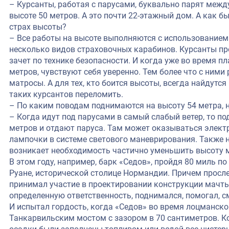
– Курсанты, работая с парусами, буквально парят межд
высоте 50 метров. А это почти 22‑этажный дом. А как бы
страх высоты?
– Все работы на высоте выполняются с использованием 
несколько видов страховочных карабинов. Курсанты пр
зачет по технике безопасности. И когда уже во время п
метров, чувствуют себя уверенно. Тем более что с ни
матросы. А для тех, кто боится высоты, всегда найдутся
таких курсантов переломить.
– По каким поводам поднимаются на высоту 54 метра, 
– Когда идут под парусами в самый слабый ветер, то п
метров и отдают паруса. Там может оказываться электр
лампочки в системе светового маневрирования. Также н
возникает необходимость частично уменьшить высоту 
В этом году, например, барк «Седов», пройдя 80 миль по
Руане, исторической столице Нормандии. Причем просл
принимал участие в проектировании конструкции мачты
определенную ответственность, поднимался, помогал, см
И испытал гордость, когда «Седов» во время лоцманск
Танкарвильским мостом с зазором в 70 сантиметров. К