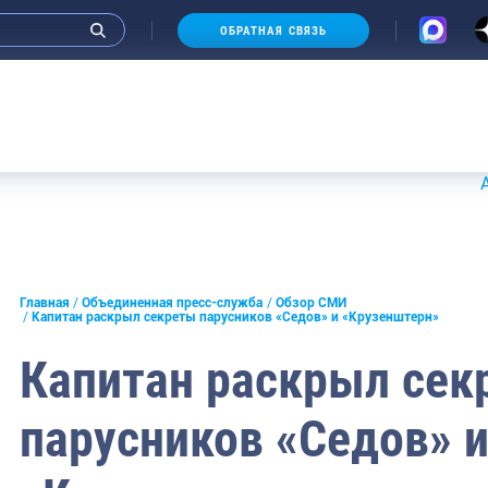
ОБРАТНАЯ СВЯЗЬ
Аукционы
и интервью руководства
Главная
Объединенная пресс-служба
Обзор СМИ
Капитан раскрыл секреты парусников «Седов» и «Крузенштерн»
СМИ
Капитан раскрыл сек
конференции
парусников «Седов» 
ическая литература
России