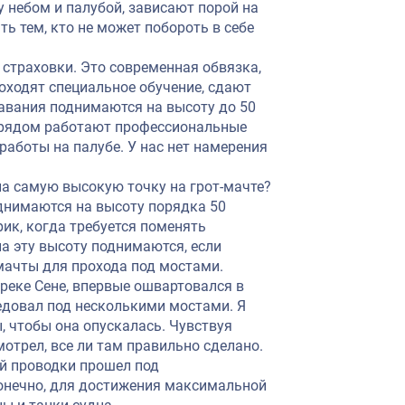
у небом и палубой, зависают порой на
ть тем, кто не может побороть в себе
страховки. Это современная обвязка,
оходят специальное обучение, сдают
лавания поднимаются на высоту до 50
ми рядом работают профессиональные
 работы на палубе. У нас нет намерения
на самую высокую точку на грот-мачте?
однимаются на высоту порядка 50
ик, когда требуется поменять
а эту высоту поднимаются, если
мачты для прохода под мостами.
 реке Сене, впервые ошвартовался в
едовал под несколькими мостами. Я
, чтобы она опускалась. Чувствуя
отрел, все ли там правильно сделано.
ой проводки прошел под
онечно, для достижения максимальной