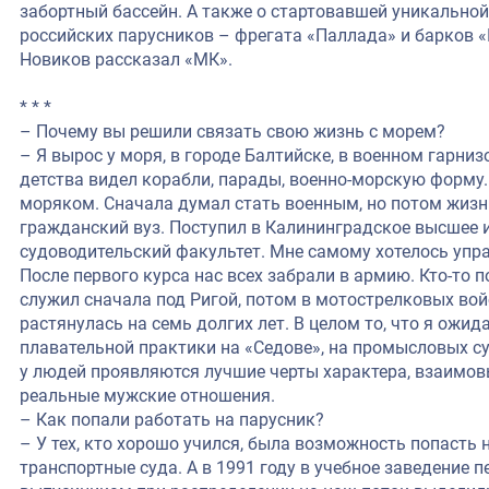
забортный бассейн. А также о стартовавшей уникальной
российских парусников – фрегата «Паллада» и барков «
Новиков рассказал «МК».
* * *
– Почему вы решили связать свою жизнь с морем?
– Я вырос у моря, в городе Балтийске, в военном гарнизо
детства видел корабли, парады, военно-морскую форму.
моряком. Сначала думал стать военным, но потом жизнь
гражданский вуз. Поступил в Калининградское высшее
судоводительский факультет. Мне самому хотелось упр
После первого курса нас всех забрали в армию. Кто-то по
служил сначала под Ригой, потом в мотострелковых вой
растянулась на семь долгих лет. В целом то, что я ожи
плавательной практики на «Седове», на промысловых суд
у людей проявляются лучшие черты характера, взаимов
реальные мужские отношения.
– Как попали работать на парусник?
– У тех, кто хорошо учился, была возможность попаст
транспортные суда. А в 1991 году в учебное заведение 