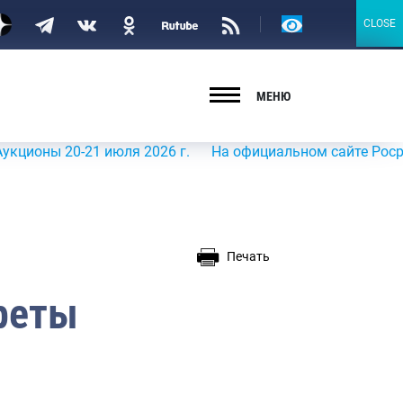
Версия
CLOSE
CLOSE
для
слабовидящих
МЕНЮ
 20-21 июля 2026 г.
На официальном сайте Росрыболовст
Печать
реты
и