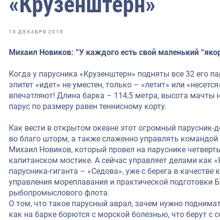
«Крузенштерн»
фрах
иканская экспедиция
10 ДЕКАБРЯ 2019
уховно-нравственных
Михаил Новиков: “У каждого есть свой маленький “яко
ссии и мире
Когда у парусника «Крузенштерн» подняты все 32 его п
эпитет «идет» не уместен, только – «летит» или «несетс
впечатляют! Длина барка – 114,5 метра, высота мачты н
парус по размеру равен теннисному корту.
Как вести в открытом океане этот огромный парусник-до
во благо шторм, а также слаженно управлять командой 
Михаил Новиков, который провел на паруснике четверть 
капитанском мостике. А сейчас управляет делами как «
парусника-гиганта – «Седова», уже с берега в качестве
управления мореплавания и практической подготовки 
рыбопромыслового флота.
О том, что такое парусный аврал, зачем нужно поднимать
как на барке борются с морской болезнью, что берут с 