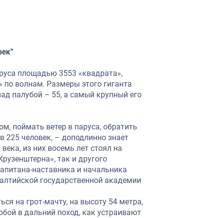
рек”
аруса площадью 3553 «квадрата»,
я» по волнам. Размеры этого гиганта
ад палубой – 55, а самый крупный его
м, поймать ветер в паруса, обратить
в 225 человек, – доподлинно знает
века, из них восемь лет стоял на
Крузенштерна», так и другого
 капитана-наставника и начальника
Балтийской государственной академии
ся на грот-мачту, на высоту 54 метра,
собой в дальний поход, как устраивают