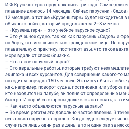
И.Ф.Крузенштерна продолжались три года. Самое длител
плавание длилось 14 месяцев. Сейчас парусник «Седов»
12 месяцев, а тот же «Крузенштерн» будет находиться в 
обычного рейса, который продолжается 2–3 месяца.
– «Крузенштерн» – это учебное парусное судно?
– Это учебное судно, так же как парусник «Седов» и фр
на борту, это исключительно гражданские лица. На пар
плавательную практику, постигают азы, что такое вахта
море вдали от своих близких.
– Что такое парусный аврал?
– Это авральные работы, которые требуют незамедлите
экипажа и всех курсантов. Для совершения какого-то м
находится порядка 150 человек. Это могут быть любые
как, например, поворот судна, постановка или уборка па
кто находится на палубе, выполняют определенные мани
быстро. И порой со стороны даже сложно понять, кто и
– Как часто объявляются парусные авралы?
– Во время регаты это довольно частое явление. В теч
несколько парусных авралов. Когда судно следует чере
случиться лишь один раз в день, а то и один раз за неск