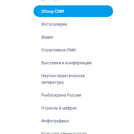
Отрасль в ци
Инфографика
Обзор СМИ
Большая афр
Фотогалерея
Укрепление д
ценностей
Видео
События в Ро
Отраслевые СМИ
Выставки и конференции
Научно-практическая
литература
Рыбоохрана России
Отрасль в цифрах
Инфографика
Большая африканская