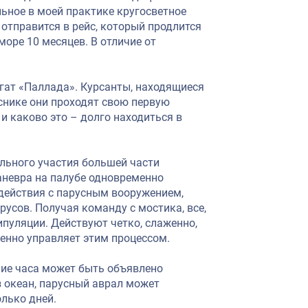
ьное в моей практике кругосветное
 отправится в рейс, который продлится
море 10 месяцев. В отличие от
егат «Паллада». Курсанты, находящиеся
уснике они проходят свою первую
 и каково это – долго находиться в
льного участия большей части
аневра на палубе одновременно
 действия с парусным вооружением,
русов. Получая команду с мостика, все,
пуляции. Действуют четко, слаженно,
менно управляет этим процессом.
ение часа может быть объявлено
з океан, парусный аврал может
олько дней.