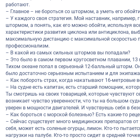
работают.
– Главное – не бороться со штормом, а уметь его обойт
– У каждого своя стратегия. Мой наставник, например, г
штормом, а понять, как его можно обойти, используя вс
характеристики развития циклона или антициклона, вы
максимальную дистанцию с максимальной скоростью по
профессионализм.
– В какой из самых сильных штормов вы попадали?
– Это было в самом первом кругосветном плавании, 13 
Тихом океане попал в серьезный 12-балльный шторм. О
было достаточно серьезным испытанием и для экипажа,
– Как побороть страх, когда накатывают 16-метровые 
– На судне есть капитан, есть старший помощник, кото
Ты смотришь на своих товарищей, которые чувствуют се
возникает чувство уверенности, что ты на большом судне
уверен в мощности двигателей. И чувствуешь себя в без
– Как бороться с морской болезнью? Есть какие-то рец
– Сейчас существует много медицинских препаратов от 
себя, может есть соленые огурцы, лимон. Кто-то пытает
нагрузки на палубе. Кто-то просто сидит в средней точке