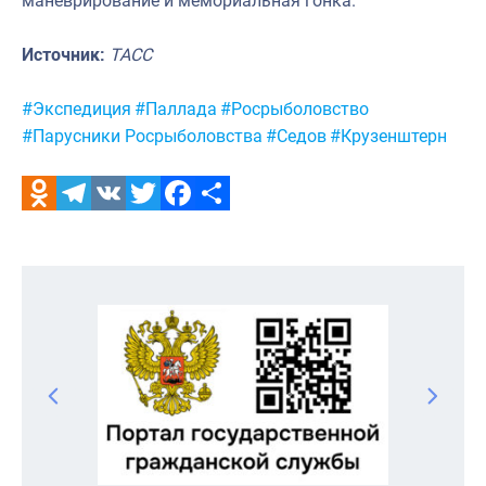
маневрирование и мемориальная гонка.
Источник:
ТАСС
Метки:
#Экспедиция
#Паллада
#Росрыболовство
#Парусники Росрыболовства
#Седов
#Крузенштерн
Odnoklassniki
Telegram
VK
Twitter
Facebook
Отправить