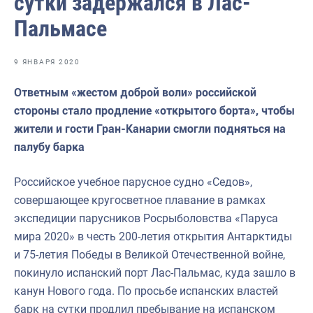
сутки задержался в Лас-
Отраслевые СМИ
Пальмасе
Выставки и конференции
Научно-практическая литература
9 ЯНВАРЯ 2020
Рыбоохрана России
Ответным «жестом доброй воли» российской
стороны стало продление «открытого борта», чтобы
Отрасль в цифрах
жители и гости Гран-Канарии смогли подняться на
Инфографика
палубу барка
Большая африканская экспедиция
Российское учебное парусное судно «Седов»,
Укрепление духовно-нравственных ценностей
совершающее кругосветное плавание в рамках
экспедиции парусников Росрыболовства «Паруса
События в России и мире
мира 2020» в честь 200-летия открытия Антарктиды
и 75-летия Победы в Великой Отечественной войне,
покинуло испанский порт Лас-Пальмас, куда зашло в
канун Нового года. По просьбе испанских властей
барк на сутки продлил пребывание на испанском