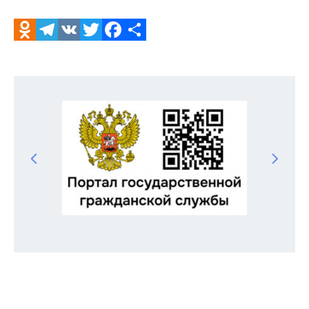
Odnoklassniki
Telegram
VK
Twitter
Facebook
Отправить