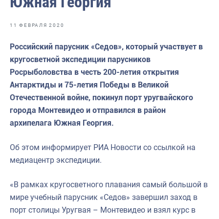
Южная Георгия
Отраслевые СМИ
Выставки и конференции
11 ФЕВРАЛЯ 2020
Научно-практическая литература
Российский парусник «Седов», который участвует в
кругосветной экспедиции парусников
Рыбоохрана России
Росрыболовства в честь 200-летия открытия
Отрасль в цифрах
Антарктиды и 75-летия Победы в Великой
Отечественной войне, покинул порт уругвайского
Инфографика
города Монтевидео и отправился в район
Большая африканская экспедиция
архипелага Южная Георгия.
Укрепление духовно-нравственных ценностей
Об этом информирует РИА Новости со ссылкой на
События в России и мире
медиацентр экспедиции.
«В рамках кругосветного плавания самый большой в
мире учебный парусник «Седов» завершил заход в
порт столицы Уругвая – Монтевидео и взял курс в