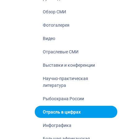
Отрасль в ци
Инфографика
Обзор СМИ
Большая афр
Фотогалерея
Укрепление д
ценностей
Видео
События в Ро
Отраслевые СМИ
Выставки и конференции
Научно-практическая
литература
Рыбоохрана России
Отрасль в цифрах
Инфографика
Большая африканская