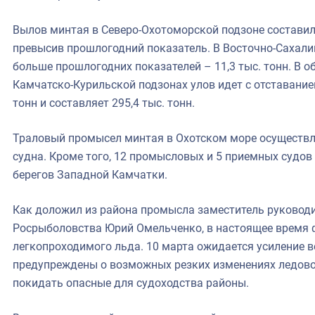
Вылов минтая в Северо-Охотоморской подзоне составил 24
превысив прошлогодний показатель. В Восточно-Сахалин
больше прошлогодних показателей – 11,3 тыс. тонн. В 
Камчатско-Курильской подзонах улов идет с отставанием
тонн и составляет 295,4 тыс. тонн.
Траловый промысел минтая в Охотском море осуществл
судна. Кроме того, 12 промысловых и 5 приемных судо
берегов Западной Камчатки.
Как доложил из района промысла заместитель руковод
Росрыболовства Юрий Омельченко, в настоящее время ф
легкопроходимого льда. 10 марта ожидается усиление 
предупреждены о возможных резких изменениях ледово
покидать опасные для судоходства районы.