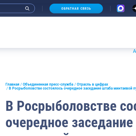
ОБРАТНАЯ СВЯЗЬ
Аукционы 
и интервью руководства
Главная
Объединенная пресс-служба
Отрасль в цифрах
В Росрыболовстве состоялось очередное заседание штаба минтаевой 
СМИ
В Росрыболовстве со
конференции
очередное заседание
ическая литература
России