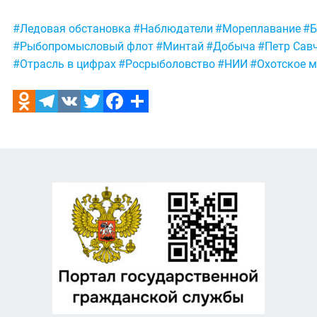
Метки:
#Ледовая обстановка
#Наблюдатели
#Мореплавание
#Б
#Рыбопромысловый флот
#Минтай
#Добыча
#Петр Сав
#Отрасль в цифрах
#Росрыболовство
#НИИ
#Охотское 
Odnoklassniki
Telegram
VK
Twitter
Facebook
Отправить