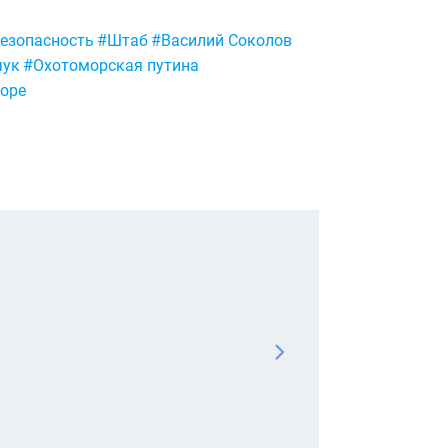
езопасность
#Штаб
#Василий Соколов
чук
#Охотоморская путина
море