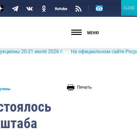
Версия
CLOSE
CLOSE
для
слабовидящих
МЕНЮ
20-21 июля 2026 г.
На официальном сайте Росрыболовст
Печать
путины
стоялось
 штаба