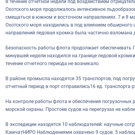
В течение отчетной недели под воздействием отрицател
Охотского моря продолжалось интенсивное льдообразо
смещаться в южном и восточном направлениях. 7 и 8 м
Охотского моря находились в под влиянием обширног
направлений ледовая кромка была частично взломана д
Безопасность работы флота продолжает обеспечивать Л
минувшей недели находился на границе ледовой кромки
течение отчетного периода не возникало.
В районе промысла находятся 35 транспортов, под погру
отчетный период в порт отправились16 ед. транспорта 
На контроле работы флота и обеспечения погрузочных р
морской охраны. Простоев судов на перегрузах не набл
В экспедиции находятся 10 наблюдателей: научные со
КамчатНИРО Наблюдениями охвачено 9 судов. 5 наблюд