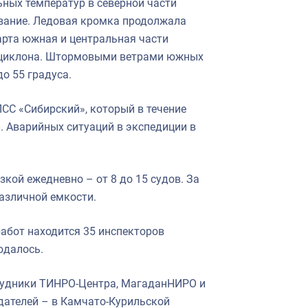
ьных температур в северной части
вание. Ледовая кромка продолжала
арта южная и центральная части
о циклона. Штормовыми ветрами южных
о 55 градуса.
СС «Сибирский», который в течение
. Аварийных ситуаций в экспедиции в
зкой ежедневно – от 8 до 15 судов. За
различной емкости.
абот находится 35 инспекторов
юдалось.
трудники ТИНРО-Центра, МагаданНИРО и
ателей – в Камчато-Курильской