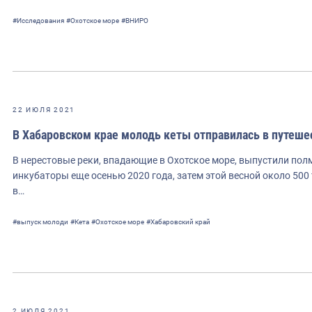
#Исследования
#Охотское море
#ВНИРО
22 ИЮЛЯ 2021
В Хабаровском крае молодь кеты отправилась в путеше
В нерестовые реки, впадающие в Охотское море, выпустили по
инкубаторы еще осенью 2020 года, затем этой весной около 50
в…
#выпуск молоди
#Кета
#Охотское море
#Хабаровский край
2 ИЮЛЯ 2021