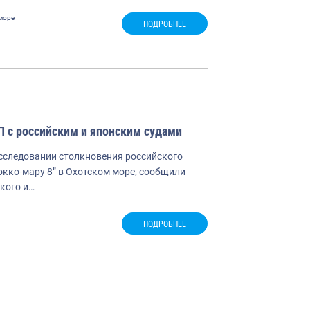
море
ПОДРОБНЕЕ
П с российским и японским судами
сследовании столкновения российского
кко-мару 8” в Охотском море, сообщили
кого и…
ПОДРОБНЕЕ