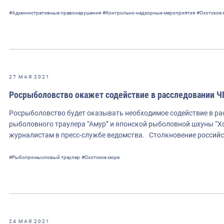
#Административные правонарушения
#Контрольно-надзорные мероприятия
#Охотское 
27 МАЯ 2021
Росрыболовство окажет содействие в расследовании Ч
Росрыболовство будет оказывать необходимое содействие в ра
рыболовного траулера “Амур” и японской рыболовной шхуны “Хо
журналистам в пресс-службе ведомства. Столкновение российс
#Рыбопромысловый траулер
#Охотское море
24 МАЯ 2021