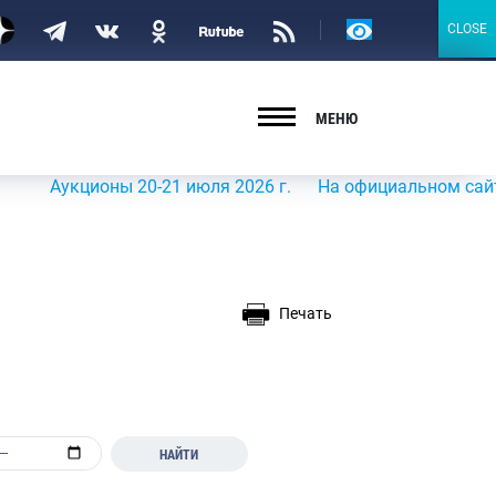
Версия
CLOSE
CLOSE
для
слабовидящих
МЕНЮ
укционы 20-21 июля 2026 г.
На официальном сайте Росры
Печать
НАЙТИ