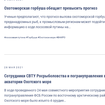
Охотоморская горбуша обещает превысить прогноз
Ученые предполагают, что прогноз вылова охотоморской горбу
преданадромных рыб, к промысловым регионам может подойти 
информацию о ходе лососевой путины на…
#лососевая путина
#Горбуша
#Охотское море
#ВНИРО
28 МАЯ 2021
Сотрудники СВТУ Росрыболовства и погрануправления 
акватории Охотского моря
В ходе проведенного 24 мая совместного мероприятия сотрудн
погрануправления ФСБ России по восточному арктическому рай
Охотского моря было изъято 4 орудия…