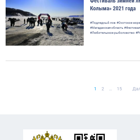
Фестиваль зимней л
Колыма» 2021 года
#Подледный лов
#Охотское мор
#Магаданская область
#Фестива
#Любительское рыболовство
#Р
Нави
1
2
…
15
Да
по
запи