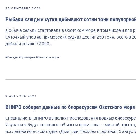
29 СЕНТЯБРЯ 2021
Рыбаки каждые сутки добывают сотни тонн популярно
Добыча сельди стартовала в Охотском море, в том числе и для
Суточный улов на приморских суднах достиг 250 тонн. Всего в 
добыли свыше 72 000…
#Сельдь
#Приморье
#Охотское море
9 АВГУСТА 2021
ВНИРО соберет данные по биоресурсам Охотского моря
Специалисты ВНИРО выполнят исследования водных биоресурсо
Изучаться будут основные объекты промысла — минтай, треска, 
исследовательском судне «Дмитрий Песков» стартовал 5 август