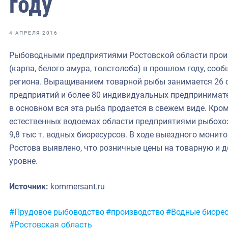
году
фрах
иканская экспедиция
4 АПРЕЛЯ 2016
уховно-нравственных
Рыбоводными предприятиями Ростовской области произ
(карпа, белого амура, толстолоба) в прошлом году, соо
ссии и мире
региона. Выращиванием товарной рыбы занимается 26
предприятий и более 80 индивидуальных предпринимате
в основном вся эта рыба продается в свежем виде. Кро
естественных водоемах области предприятиями рыбохо
9,8 тыс т. водных биоресурсов. В ходе выездного монит
Ростова выявлено, что розничные цены на товарную и 
уровне.
Источник:
kommersant.ru
Метки:
#Прудовое рыбоводство
#производство
#Водные биоре
#Ростовская область