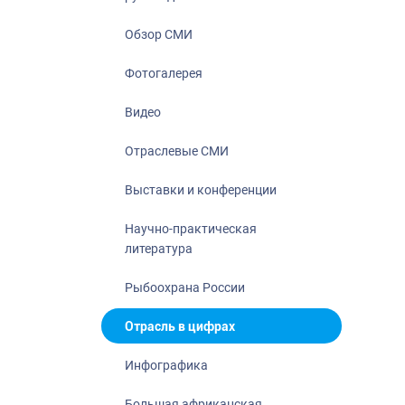
Отрасль в ци
Инфографика
Обзор СМИ
Большая афр
Фотогалерея
Укрепление д
ценностей
Видео
События в Ро
Отраслевые СМИ
Выставки и конференции
Научно-практическая
литература
Рыбоохрана России
Отрасль в цифрах
Инфографика
Большая африканская