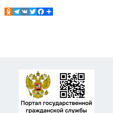
Odnoklassniki
Telegram
VK
Twitter
Facebook
Отправить