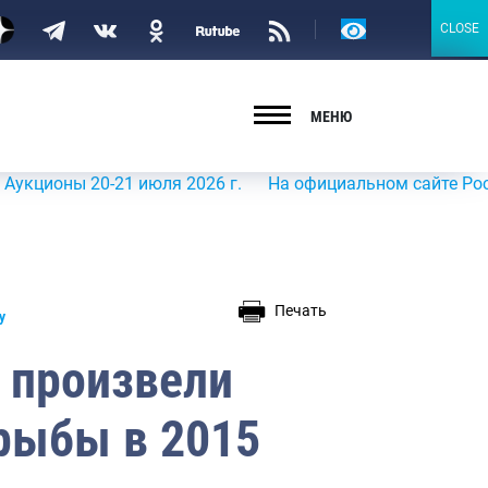
Версия
CLOSE
CLOSE
для
слабовидящих
МЕНЮ
ны 20-21 июля 2026 г.
На официальном сайте Росрыболов
Печать
у
 произвели
 рыбы в 2015