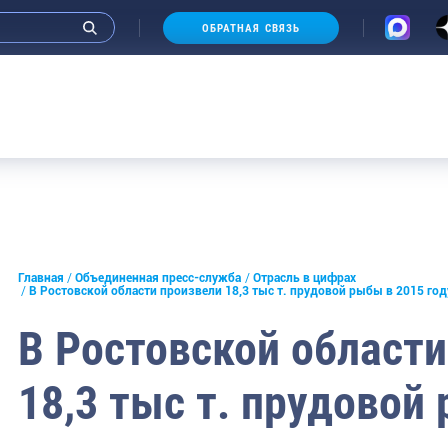
ОБРАТНАЯ СВЯЗЬ
Аукцио
и интервью руководства
Главная
Объединенная пресс-служба
Отрасль в цифрах
В Ростовской области произвели 18,3 тыс т. прудовой рыбы в 2015 год
СМИ
В Ростовской области
конференции
18,3 тыс т. прудовой
ическая литература
России