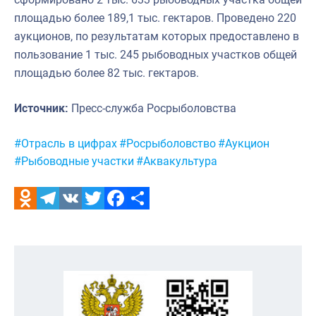
площадью более 189,1 тыс. гектаров. Проведено 220
аукционов, по результатам которых предоставлено в
пользование 1 тыс. 245 рыбоводных участков общей
площадью более 82 тыс. гектаров.
Источник:
Пресс-служба Росрыболовства
Метки:
#Отрасль в цифрах
#Росрыболовство
#Аукцион
#Рыбоводные участки
#Аквакультура
Odnoklassniki
Telegram
VK
Twitter
Facebook
Отправить