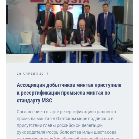
26 АПРЕЛЯ 2017
Ассоциация добытчиков минтая приступила
к ресертификации промысла минтая по
стандарту MSС
Соглашение о старте ресертификации тралового
промыла минтая в Охотском море подписано в
присутствии главы российской делегации
руководителя Росрыболовства Ильи Шестакова
на международной рыбохозяйственной выставке