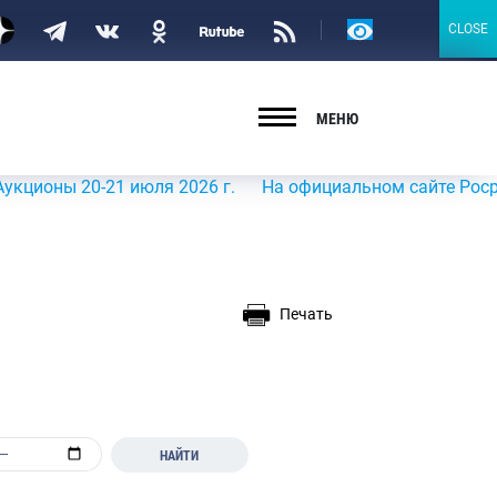
Версия
CLOSE
CLOSE
для
слабовидящих
МЕНЮ
 20-21 июля 2026 г.
На официальном сайте Росрыболовс
Печать
НАЙТИ