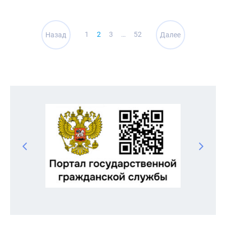
Навигация
1
2
3
…
52
Назад
Далее
по
записям