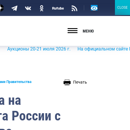
Версия
CLOSE
CLOSE
для
слабовидящих
МЕНЮ
ионы 20-21 июля 2026 г.
На официальном сайте Росрыбол
Печать
ами Правительства
а на
а России с