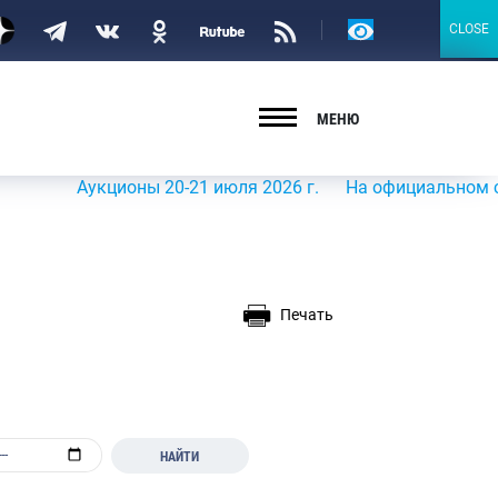
Версия
CLOSE
CLOSE
для
слабовидящих
МЕНЮ
Аукционы 20-21 июля 2026 г.
На официальном сайте Ро
Печать
НАЙТИ