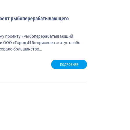
проект рыбоперерабатывающего
ному проекту «Рыбоперерабатывающий
и ООО «Город 415» присвоен статус особо
осовало большинство…
ПОДРОБНЕЕ