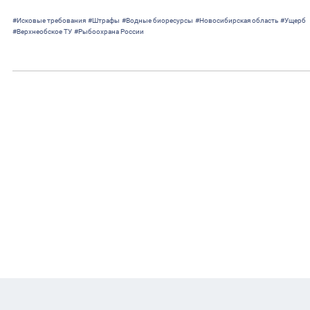
#Исковые требования
#Штрафы
#Водные биоресурсы
#Новосибирская область
#Ущерб
#Верхнеобское ТУ
#Рыбоохрана России