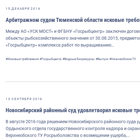
15 ДЕКАБРЯ 2016
Арбитражном судом Тюменской области исковые требо
Между АО «УСК МОСТ» и ФГБНУ «Госрыбцентр» заключен догово
объекты рыбохозяйственного значения от 30.08.2015, предмет
«Госрыбцентр» комплекса работ по выращиванию…
#Исковые требования
#Госрыбцентр
#Водные биоресурсы
#Выпуск
#Нижнеобское ТУ
13 СЕНТЯБРЯ 2016
Новосибирский районный суд удовлетворил исковые т
В августе 2016 года решением Новосибирского районного суда
Ордынского отдела государственного контроля надзора и охран
Верхнеобского ТУ Росрыболовства о возмещении ущерба,…