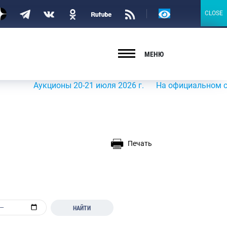
Версия
CLOSE
CLOSE
для
слабовидящих
МЕНЮ
Аукционы 20-21 июля 2026 г.
На официальном сайте Ро
Печать
НАЙТИ