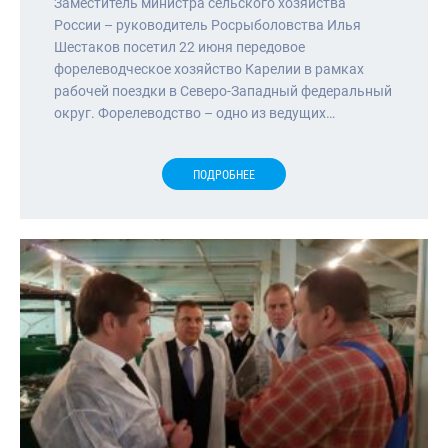
Заместитель министра сельского хозяйства
России – руководитель Росрыболовства Илья
Шестаков посетил 22 июня передовое
форелеводческое хозяйство Карелии в рамках
рабочей поездки в Северо-Западный федеральный
округ. Форелеводство – одно из ведущих…
ПОДРОБНЕЕ