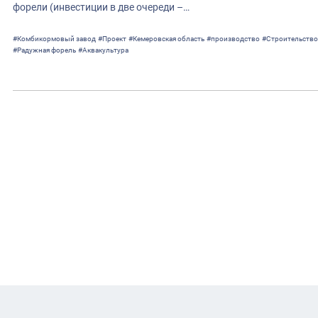
форели (инвестиции в две очереди –…
#Комбикормовый завод
#Проект
#Кемеровская область
#производство
#Строительство
#Радужная форель
#Аквакультура