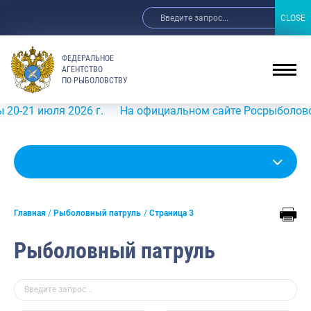
CLOSE
CLOSE
ФЕДЕРАЛЬНОЕ
АГЕНТСТВО
ПО РЫБОЛОВСТВУ
ля 2026 г.
На официальном сайте Росрыболовства в инф
Главная
Рыболовный патруль
Страница 3
Рыболовный патруль