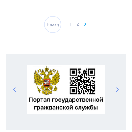
Навигация
1
2
3
Назад
по
записям