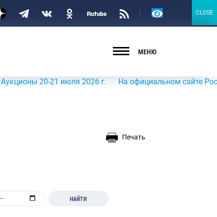
Версия
CLOSE
CLOSE
для
слабовидящих
МЕНЮ
ы 20-21 июля 2026 г.
На официальном сайте Росрыболов
Печать
НАЙТИ