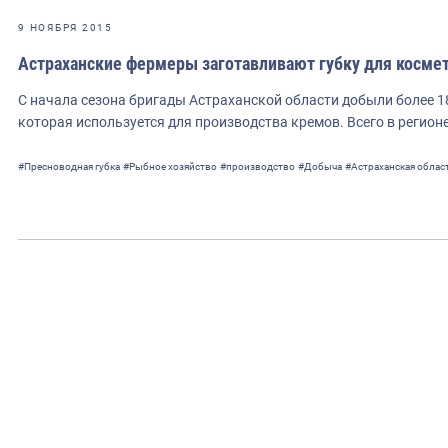
9 НОЯБРЯ 2015
Астраханские фермеры заготавливают губку для косме
С начала сезона бригады Астраханской области добыли более 18
которая используется для производства кремов. Всего в регионе
#Пресноводная губка
#Рыбное хозяйство
#производство
#Добыча
#Астраханская облас