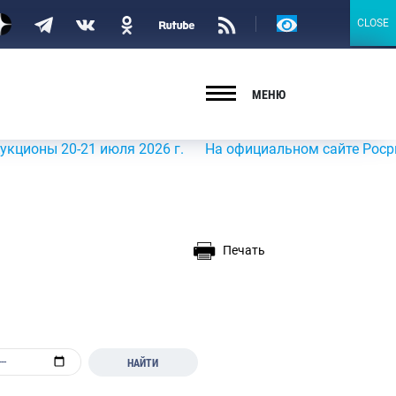
Версия
CLOSE
CLOSE
для
слабовидящих
МЕНЮ
 20-21 июля 2026 г.
На официальном сайте Росрыболовст
Печать
НАЙТИ