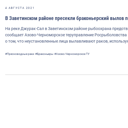
4 АВГУСТА 2021
В Заветинском районе пресекли браконьерский вылов 
На реке Джурак-Сал в Заветинском районе рыбоохрана предотв
сообщает Азово-Черноморское теруправление Росрыболовства 
о том, что неустановленные лица вылавливают раков, использ
#Пресноводные раки
#Браконьеры
#Азово-Черноморское ТУ