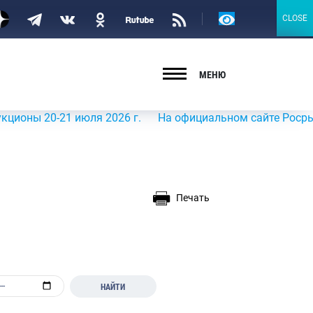
Версия
CLOSE
CLOSE
для
слабовидящих
МЕНЮ
20-21 июля 2026 г.
На официальном сайте Росрыболовст
Печать
НАЙТИ