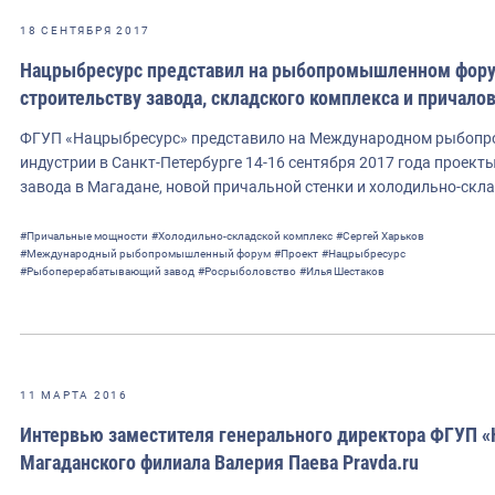
18 СЕНТЯБРЯ 2017
Нацрыбресурс представил на рыбопромышленном форум
строительству завода, складского комплекса и причало
ФГУП «Нацрыбресурс» представило на Международном рыбопр
индустрии в Санкт-Петербурге 14-16 сентября 2017 года прое
завода в Магадане, новой причальной стенки и холодильно-скл
#Причальные мощности
#Холодильно-складской комплекс
#Сергей Харьков
#Международный рыбопромышленный форум
#Проект
#Нацрыбресурс
#Рыбоперерабатывающий завод
#Росрыболовство
#Илья Шестаков
11 МАРТА 2016
Интервью заместителя генерального директора ФГУП 
Магаданского филиала Валерия Паева Pravda.ru