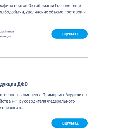
рофиля портов Октябрьский Госсовет еще
 рыбодобычи, увеличение объема поставок и
орь Ивлев
ПОДРОБНЕЕ
естиции
одукции ДФО
йственного комплекса Приморья обсудили на
йства РФ, руководителя Федерального
й поездки в…
ПОДРОБНЕЕ
в