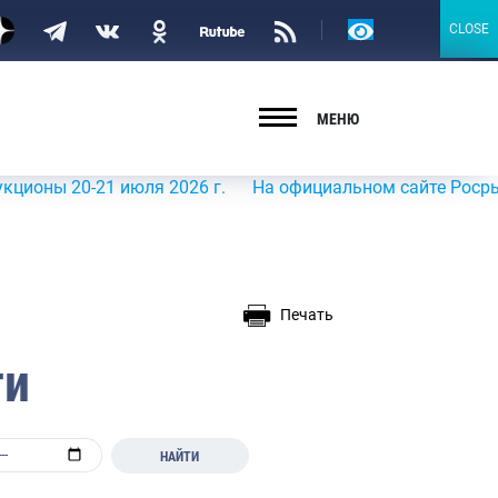
Версия
CLOSE
CLOSE
для
слабовидящих
МЕНЮ
20-21 июля 2026 г.
На официальном сайте Росрыболовств
Печать
ти
НАЙТИ