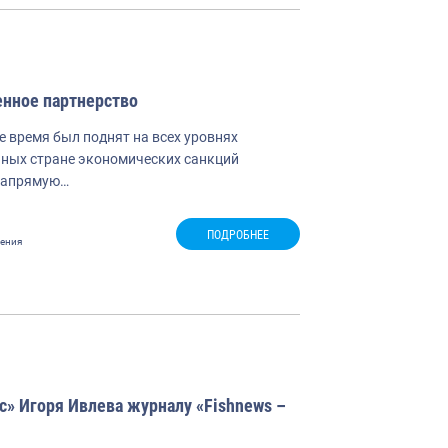
енное партнерство
 время был поднят на всех уровнях
нных стране экономических санкций
напрямую…
ПОДРОБНЕЕ
жения
» Игоря Ивлева журналу «Fishnews –