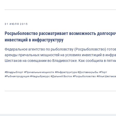
31 ИЮЛЯ 2015
Росрыболовство рассматривает возможность долгосроч
инвестиций в инфраструктуру
Федеральное агентство по рыболовству (Росрыболовство) гото
аренды причальных мощностей на условиях инвестиций в инфра
Шестаков на совещании во Владивостоке. Как сообщила в пятн
#Владрыбпорт
#Причальные мощности
#Инфраструктура
#Доставка рыбы
#Порт
#Рыбная продукция
#Нацрыбресурс
#Дальний Восток
#Росрыболовство
#Илья Шестако