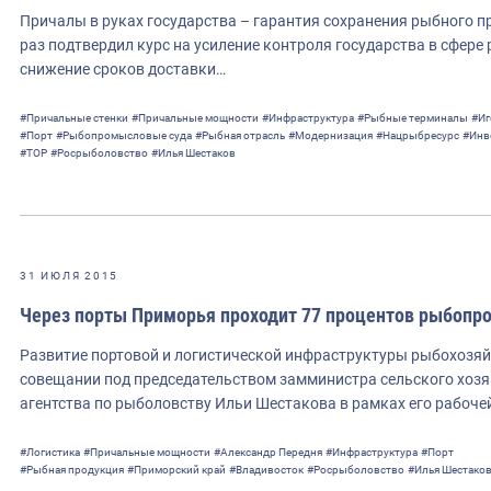
Причалы в руках государства – гарантия сохранения рыбного п
раз подтвердил курс на усиление контроля государства в сфере
снижение сроков доставки…
#Причальные стенки
#Причальные мощности
#Инфраструктура
#Рыбные терминалы
#Иг
#Порт
#Рыбопромысловые суда
#Рыбная отрасль
#Модернизация
#Нацрыбресурс
#Инв
#ТОР
#Росрыболовство
#Илья Шестаков
31 ИЮЛЯ 2015
Через порты Приморья проходит 77 процентов рыбопр
Развитие портовой и логистической инфраструктуры рыбохозя
совещании под председательством замминистра сельского хозя
агентства по рыболовству Ильи Шестакова в рамках его рабоче
#Логистика
#Причальные мощности
#Александр Передня
#Инфраструктура
#Порт
#Рыбная продукция
#Приморский край
#Владивосток
#Росрыболовство
#Илья Шестако