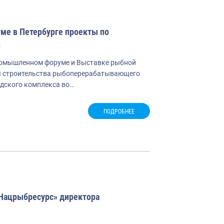
е в Петербурге проекты по
в
омышленном форуме и Выставке рыбной
кты строительства рыбоперерабатывающего
адского комплекса во…
ПОДРОБНЕЕ
«Нацрыбресурс» директора