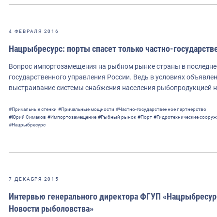
4 ФЕВРАЛЯ 2016
Нацрыбресурс: порты спасет только частно-государств
Вопрос импортозамещения на рыбном рынке страны в последнее
государственного управления России. Ведь в условиях объявле
выстраивание системы снабжения населения рыбопродукцией 
#Причальные стенки
#Причальные мощности
#Частно-государственное партнерство
#Юрий Симаков
#Импортозамещение
#Рыбный рынок
#Порт
#Гидротехнические соору
#Нацрыбресурс
7 ДЕКАБРЯ 2015
Интервью генерального директора ФГУП «Нацрыбресурс
Новости рыболовства»