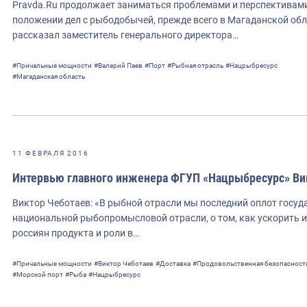
Pravda.Ru продолжает заниматься проблемами и перспективами
положении дел с рыбодобычей, прежде всего в Магаданской обл
рассказал заместитель генерального директора…
#Причальные мощности
#Валерий Паев
#Порт
#Рыбная отрасль
#Нацрыбресурс
#Магаданская область
11 ФЕВРАЛЯ 2016
Интервью главного инженера ФГУП «Нацрыбресурс» Вик
Виктор Чеботаев: «В рыбной отрасли мы последний оплот госуд
национальной рыбопромысловой отрасли, о том, как ускорить 
россиян продукта и роли в…
#Причальные мощности
#Виктор Чеботаев
#Доставка
#Продовольственная безопасност
#Морской порт
#Рыба
#Нацрыбресурс