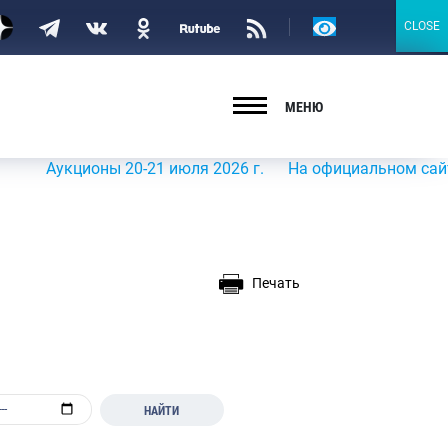
Версия
CLOSE
CLOSE
для
слабовидящих
МЕНЮ
укционы 20-21 июля 2026 г.
На официальном сайте Росры
Печать
НАЙТИ