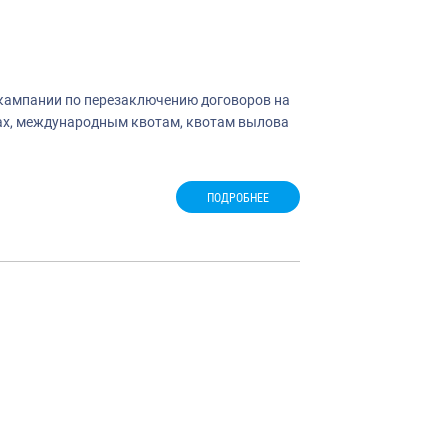
 кампании по перезаключению договоров на
одах, международным квотам, квотам вылова
ПОДРОБНЕЕ