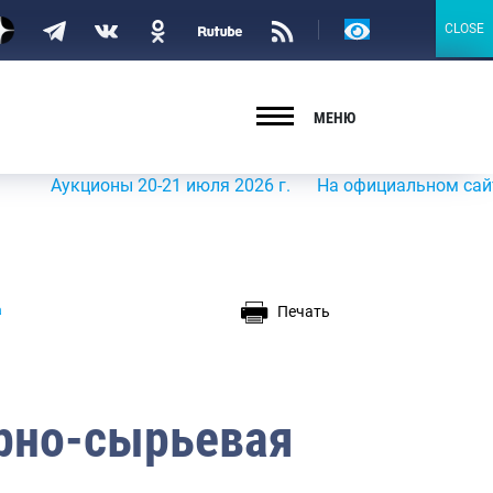
Версия
CLOSE
CLOSE
для
слабовидящих
МЕНЮ
укционы 20-21 июля 2026 г.
На официальном сайте Росры
Печать
а
рно-сырьевая